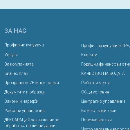
ЗА НАС
Профил на купувача
Профил на купувача ПРЕ
Услуги
Клиенти
За компанията
Годишни финансови отч
Бизнес план
КАЧЕСТВО НА ВОДАТА
Прозрачност/Етични норми
Работни места
Документи и образци
Общи условия
Закони и наредби
Централно управление
Районни управления
Компютърни каси
ДЕКЛАРАЦИЯ за съгласие за
Полезни връзки
обработка на лични данни.
Често задавани въпроси