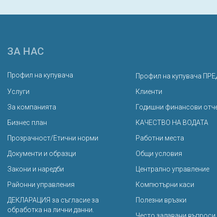
ЗА НАС
Профил на купувача
Профил на купувача ПРЕ
Услуги
Клиенти
За компанията
Годишни финансови отч
Бизнес план
КАЧЕСТВО НА ВОДАТА
Прозрачност/Етични норми
Работни места
Документи и образци
Общи условия
Закони и наредби
Централно управление
Районни управления
Компютърни каси
ДЕКЛАРАЦИЯ за съгласие за
Полезни връзки
обработка на лични данни.
Често задавани въпроси