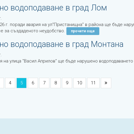
но водоподаване в град Лом
.
026 г. поради авария на ул"Пристанищна" в района ще бъде нар
е за създаденото неудобство.
прочети още
но водоподаване в град Монтана
.
я на улица "Васил Априлов" ще бъде нарушено водоподаването
4
5
6
7
8
9
10
11