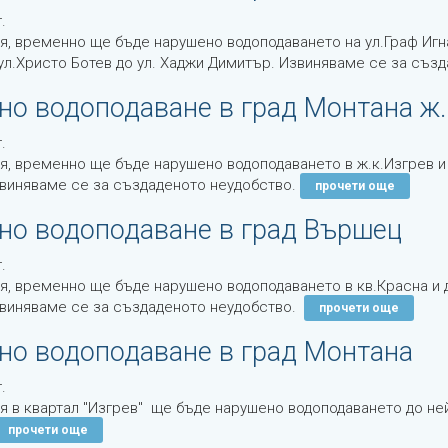
.
я, временно ще бъде нарушено водоподаването на ул.Граф Игн
бул.Христо Ботев до ул. Хаджи Димитър. Извиняваме се за съз
о водоподаване в град Монтана ж.к
.
я, временно ще бъде нарушено водоподаването в ж.к.Изгрев и 
виняваме се за създаденото неудобство.
прочети още
но водоподаване в град Вършец
.
я, временно ще бъде нарушено водоподаването в кв.Красна и д
виняваме се за създаденото неудобство.
прочети още
но водоподаване в град Монтана
.
я в квартал "Изгрев" ще бъде нарушено водоподаването до не
прочети още