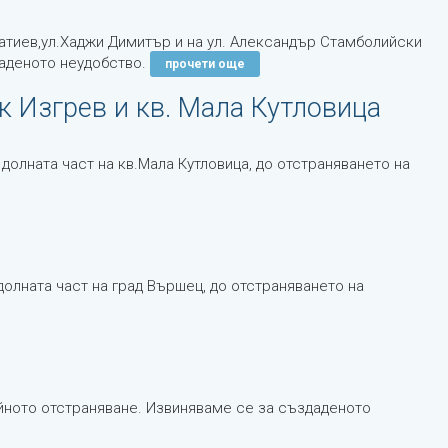
атиев,ул.Хаджи Димитър и на ул. Александър Стамболийски
даденото неудобство.
прочети още
 Изгрев и кв. Мала Кутловица
долната част на кв.Мала Кутловица, до отстраняването на
олната част на град Вършец, до отстраняването на
йното отстраняване. Извиняваме се за създаденото