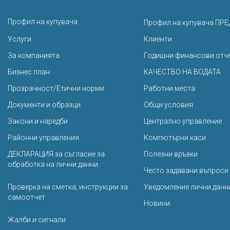
Профил на купувача
Профил на купувача ПРЕ
Услуги
Клиенти
За компанията
Годишни финансови отч
Бизнес план
КАЧЕСТВО НА ВОДАТА
Прозрачност/Етични норми
Работни места
Документи и образци
Общи условия
Закони и наредби
Централно управление
Районни управления
Компютърни каси
ДЕКЛАРАЦИЯ за съгласие за
Полезни връзки
обработка на лични данни.
Често задавани въпроси
Проверка на сметка, инструкции за
Уведомление лични данн
самоотчет
Новини
Жалби и сигнали