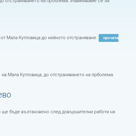
до отстраняването на проблема. Извиняваме се за
 от Мала Кутловица до нейното отстраняване.
прочети
кв.Мала Кутловица, до отстраняването на прболема.
ево
 ще бъде възтановено след довършителни работи на