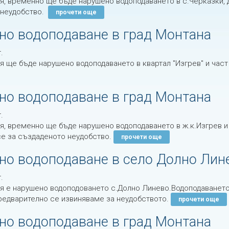
я, временно ще бъде нарушено водоподаването в с.Черказки, 
 неудобство.
прочети още
но водоподаване в град Монтана
.
я ще бъде нарушено водоподаването в квартал "Изгрев" и част
но водоподаване в град Монтана
.
я, временно ще бъде нарушено водоподаването в ж.к.Изгрев и 
е за създаденото неудобство.
прочети още
но водоподаване в село Долно Лин
.
я е нарушено водоподоването с.Долно Линево.Водоподаването
Предварително се извиняваме за неудобството.
прочети още
но водоподаване в град Монтана