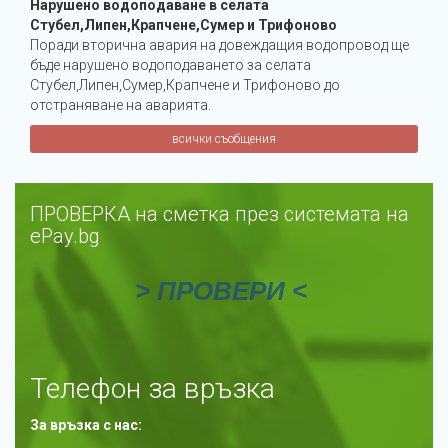
Нарушено водоподаване в селата
Стубел,Липен,Крапчене,Сумер и Трифоново
Поради вторична авария на довеждащия водопровод ще
бъде нарушено водоподаването за селата
Стубел,Липен,Сумер,Крапчене и Трифоново до
отстраняване на аварията.
всички съобщения
ПРОВЕРКА на сметка през системата на
еPay.bg
>
ПРОВЕРИ
<
Телефон за връзка
За връзка с нас: