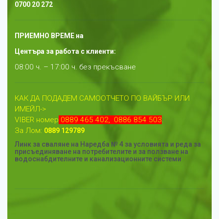
0700 20 272
ПРИЕМНО ВРЕМЕ на
Центъра за работа с клиенти:
08:00 ч. – 17:00 ч.
без прекъсване
КАК ДА ПОДАДЕМ САМООТЧЕТО ПО ВАЙБЪР ИЛИ
ИМЕЙЛ->
VIBER номер
0889 465 402,
0886 854 503
.
За
Лом:
0889 129789
Линк за сваляне на Наредба № 4 за условията и реда за
присъединяване на потребителите и за ползване на
водоснабдителните и канализационните системи