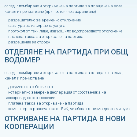
оглед, пломбиране и откриване на партида за плащане на вода,
канал и пречистване (при постоянно захранване)
разрешително за временно отклонение
фактура за извършена услуга
протокол от техн.лице, извършило водопроводното отклонение
платена такса за откриване на партида
разрешение за строеж
ОТДЕЛЯНЕ НА ПАРТИДА ПРИ ОБЩ
ВОДОМЕР
оглед, пломбиране и откриване на партида за плащане на вода,
канал и пречистване
документ за собственост
нотариално заверена декларация от собственика на
водопроводното отклонение
платена такса за откриване на партида
компютърна разпечатка от ВиК, че абонатът няма дължими суми
ОТКРИВАНЕ НА ПАРТИДА В НОВИ
КООПЕРАЦИИ