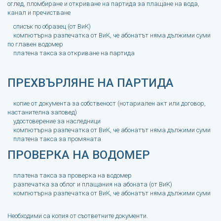
оглед, пломбиране и откриване на партида за плащане на вода,
канал и пречистване
списък по образец (от ВиК)
компютърна разпечатка от ВиК, че абонатът няма дължими суми
по главен водомер
платена такса за откриване на партида
ПРЕХВЪРЛЯНЕ НА ПАРТИДА
копие от документа за собственост (нотариален акт или договор,
настанителна заповед)
удостоверение за наследници
компютърна разпечатка от ВиК, че абонатът няма дължими суми
платена такса за промяната
ПРОВЕРКА НА ВОДОМЕР
платена такса за проверка на водомер
разпечатка за облог и плащания на абоната (от ВиК)
компютърна разпечатка от ВиК, че абонатът няма дължими суми
Необходими са копия от съответните документи.