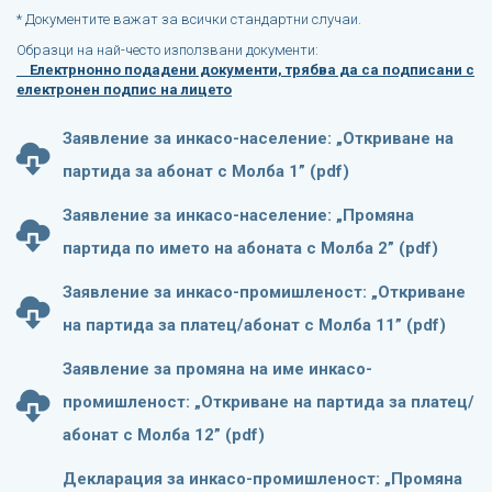
* Документите важат за всички стандартни случаи.
Образци на най-често използвани документи:
Електрнонно подадени документи, трябва да са подписани с
електронен подпис на лицето
Заявление за инкасо-население: „Откриване на
партида за абонат с Молба 1” (pdf)
Заявление за инкасо-население: „Промяна
партида по името на абоната с Молба 2” (pdf)
Заявление за инкасо-промишленост: „Откриване
на партида за платец/абонат с Молба 11” (pdf)
Заявление за промяна на име инкасо-
промишленост: „Откриване на партида за платец/
абонат с Молба 12” (pdf)
Декларация за инкасо-промишленост: „Промяна