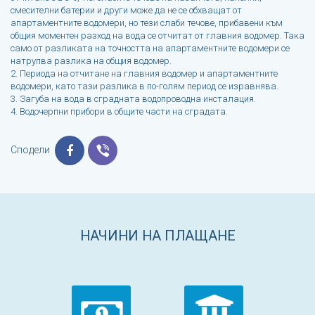
смесителни батерии и други може да не се обхващат от
апартаментните водомери, но тези слаби течове, прибавени към
общия моментен разход на вода се отчитат от главния водомер. Така
само от разликата на точността на апартаментните водомери се
натрупва разлика на общия водомер.
2. Периода на отчитане на главния водомер и апартаментните
водомери, като тази разлика в по-голям период се изравнява.
3. Загуба на вода в сградната водопроводна инсталация.
4. Водочерпни прибори в общите части на сградата.
Сподели
НАЧИНИ НА ПЛАЩАНЕ