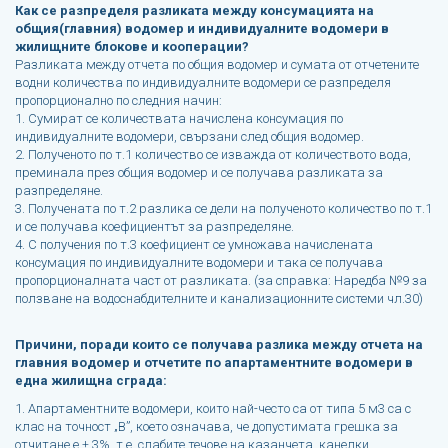
Как се разпределя разликата между консумацията на
общия(главния) водомер и индивидуалните водомери в
жилищните блокове и кооперации?
Разликата между отчета по общия водомер и сумата от отчетените
водни количества по индивидуалните водомери се разпределя
пропорционално по следния начин:
1. Сумират се количествата начислена консумация по
индивидуалните водомери, свързани след общия водомер.
2. Полученото по т.1 количество се изважда от количеството вода,
преминала през общия водомер и се получава разликата за
разпределяне.
3. Получената по т.2 разлика се дели на полученото количество по т.1
и се получава коефициентът за разпределяне.
4. С получения по т.3 коефициент се умножава начислената
консумация по индивидуалните водомери и така се получава
пропорционалната част от разликата. (за справка: Наредба №9 за
ползване на водоснабдителните и канализационните системи чл.30)
Причини, поради които се получава разлика между отчета на
главния водомер и отчетите по апартаментните водомери в
една жилищна сграда:
1. Апартаментните водомери, които най-често са от типа 5 м3 са с
клас на точност „В”, което означава, че допустимата грешка за
отчитане е ± 3%, т.е. слабите течове на казанчета, канелки,