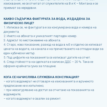
изисквания, не се отчитат от служителите на В и К – Монтана и се
приемат за нередовни.
КАКВО СЪДЪРЖА ФАКТУРАТА ЗА ВОДА, ИЗДАДЕНА ЗА
ФИЗИЧЕСКО ЛИЦЕ?
1. Изписва се, че фактурата е за консумирана вода и номера на
документа.
2. Името на абоната и уникалният партиден номер.
3. Адресът по местоживеене на абоната.
4. Старо, ново показание, разход на вода в м3 и отделно се изписват
цената на водата, на канала и на пречистването на отпадни води за
един кубически метър.
5. Под цифрите на показанията се изписват датите на отчет.
6. След стойността на сделката е записан ДДС – 20 %. Така се
оформя крайната сума за плащане.
КОГА СЕ НАЧИСЛЯВА СЛУЖЕБНА КОНСУМАЦИЯ?
– когато водомерът не отговаря на изискванията и връченото
предписание не е изпълнено;
– при неосигуряване на достъп за отчитане на показанията на
водомерите;
– когато водомерът е свален за ремонт.