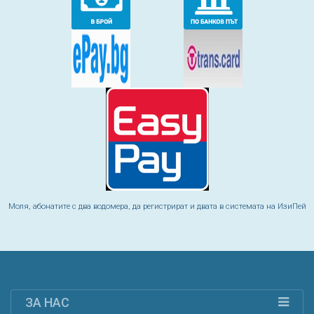
Моля, абонатите с два водомера, да регистрират и двата в системата на ИзиПей
ЗА НАС