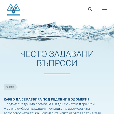
Menu
ЧЕСТО ЗАДАВАНИ
ВЪПРОСИ
Начало
КАКВО ДА СЕ РАЗБИРА ПОД РЕДОВНИ ВОДОМЕРИ?
– водомерът да има пломба БДС и да не е изтекъл срокът й;
– да е пломбиран входящият холендър на водомера към
водопроводната тръба. Водомерите, които не отговарят на тези