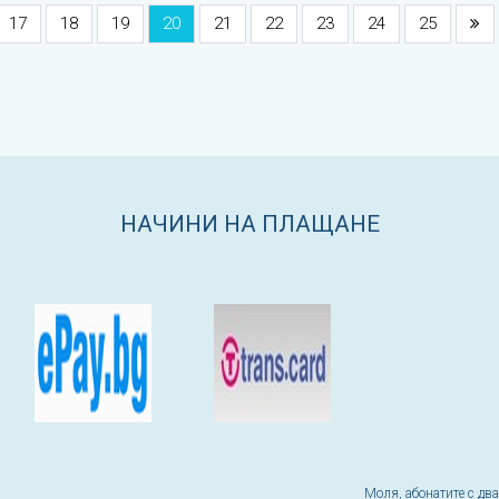
17
18
19
20
21
22
23
24
25
НАЧИНИ НА ПЛАЩАНЕ
Моля, абонатите с дв