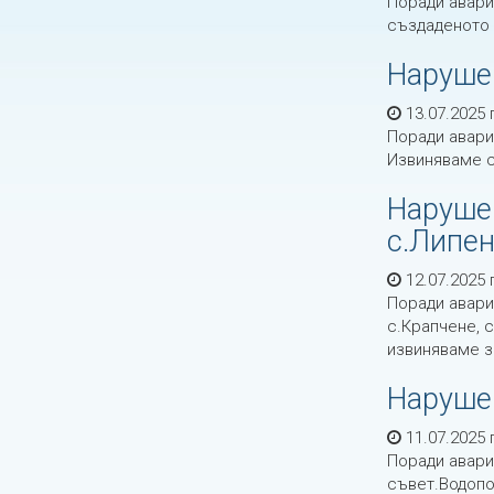
Поради авари
създаденото
Наруше
13.07.2025 г
Поради авари
Извиняваме с
Нарушен
с.Липе
12.07.2025 г
Поради авари
с.Крапчене, 
извиняваме з
Наруше
11.07.2025 г
Поради авари
съвет.Водопо