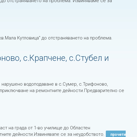
 до отстраняването на проблема. Извиняваме се за
в.Мала Кутловица'' до отстраняването на проблема.
ово, с.Крапчене, с.Стубел и
 нарушено водоподаване в с.Сумер, с.Трифоново,
д приключване на ремонтните дейности.Предварително се
аст на града от 1-во училище до Областен
ните дейности.Извинявапе се за неудобството.
прочети