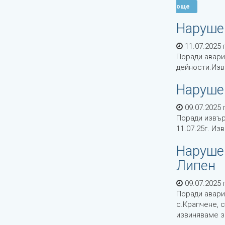
още
Наруше
11.07.2025 г
Поради авари
дейности.Изв
Нарушен
09.07.2025 г
Поради извър
11.07.25г. И
Нарушен
Липен
09.07.2025 г
Поради авари
с.Крапчене, 
извиняваме з