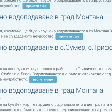
я, временно ще бъде нарушено водоподаването в гр.Брусарци,
 неудобство.
прочети още
но водоподаване в град Монтана
.
я, временно ще бъде нарушено водоподаването в гр.Монтана.''к
е за създаденото неудобство.
прочети още
о водоподаване в с.Сумер, с.Трифон
н
.
я на довеждащия водопровод в района на с.Пърличево, ще има
с.Стубел и с.Липен.Водоподаването ще бъде възтановено сле
а неудобството.
прочети още
но водоподаване в град Монтана
.
я на бул.3-ти март е нарушено водоподаването в централната ч
даването ще бъде възтановено след приключването на ремонт