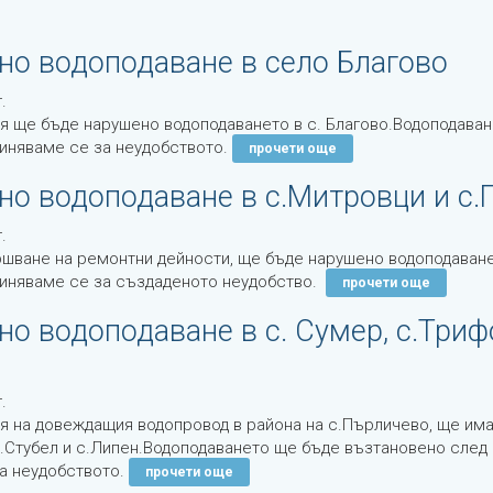
но водоподаване в село Благово
.
я ще бъде нарушено водоподаването в с. Благово.Водоподава
иняваме се за неудобството.
прочети още
о водоподаване в с.Митровци и с.Г
.
шване на ремонтни дейности, ще бъде нарушено водоподаването 
звиняваме се за създаденото неудобство.
прочети още
о водоподаване в с. Сумер, с.Трифон
.
я на довеждащия водопровод в района на с.Пърличево, ще има
с.Стубел и с.Липен.Водоподаването ще бъде възтановено сле
а неудобството.
прочети още