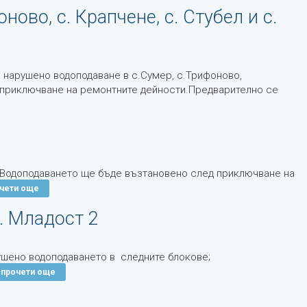
ово, с. Крапчене, с. Стубел и с.
 нарушено водоподаване в с.Сумер, с.Трифоново,
д приключване на ремонтните дейности.Предварително се
.Водоподаването ще бъде възтановено след приключване на
чети още
. Младост 2
ушено водоподаването в следните блокове;
прочети още