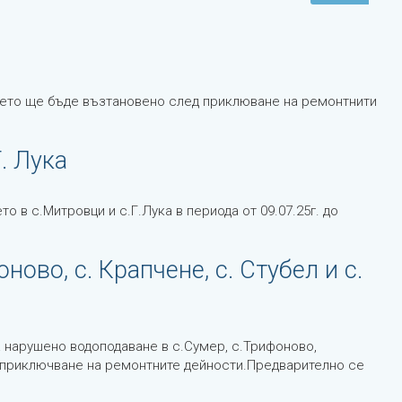
нето ще бъде възтановено след приклюване на ремонтнити
. Лука
в с.Митровци и с.Г.Лука в периода от 09.07.25г. до
ово, с. Крапчене, с. Стубел и с.
 нарушено водоподаване в с.Сумер, с.Трифоново,
д приключване на ремонтните дейности.Предварително се