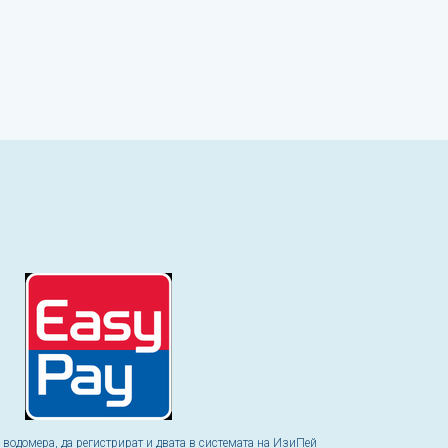
а водомера, да регистрират и двата в системата на ИзиПей