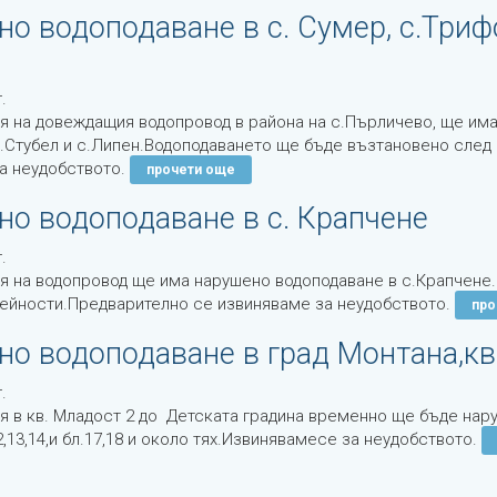
о водоподаване в с. Сумер, с.Трифон
.
я на довеждащия водопровод в района на с.Пърличево, ще има
с.Стубел и с.Липен.Водоподаването ще бъде възтановено сле
а неудобството.
прочети още
о водоподаване в с. Крапчене
.
я на водопровод ще има нарушено водоподаване в с.Крапчене
ейности.Предварително се извиняваме за неудобството.
про
о водоподаване в град Монтана,кв
.
я в кв. Младост 2 до Детската градина временно ще бъде нар
.12,13,14,и бл.17,18 и около тях.Извинявамесе за неудобството.