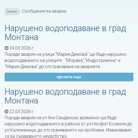
Съобщения за аварии
Начало
Нарушено водоподаване в град
Монтана
24.03.2026 г.
Поради авария на улица "Мария Димова" ще бъде нарушено
водоподаването на улиците : "Морава","Индустриална" и
"Мария Димова" до отстраняване на аварията.
прочети още
Нарушено водоподаване в град
Монтана
22.03.2026 г.
Поради авария на ул.Яне Сандански, временно ще бъде
нарушено водоподаването в района от ул.Неофит Бозвели до
ул.Калиманица, до отстраняването на проблема. Извиняваме
се за създаденото неудобство.