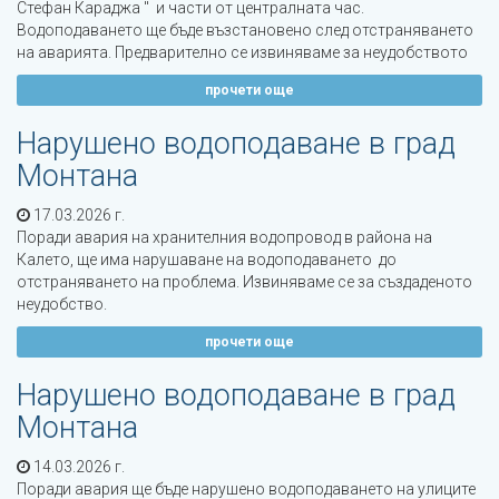
Стефан Караджа " и части от централната час.
Водоподаването ще бъде възстановено след отстраняването
на аварията. Предварително се извиняваме за неудобството
прочети още
Нарушено водоподаване в град
Монтана
17.03.2026 г.
Поради авария на хранителния водопровод в района на
Калето, ще има нарушаване на водоподаването до
отстраняването на проблема. Извиняваме се за създаденото
неудобство.
прочети още
Нарушено водоподаване в град
Монтана
14.03.2026 г.
Поради авария ще бъде нарушено водоподаването на улиците